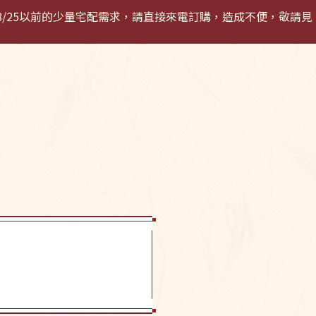
若有8/25以前的少量宅配需求，請直接來電訂購，造成不便，敬請見
登入 / 註冊
購