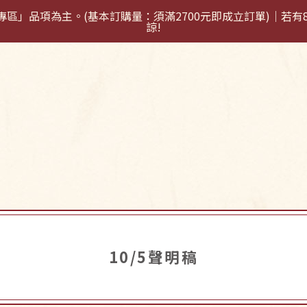
秋訂購專區」品項為主。(基本訂購量：須滿2700元即成立訂單)｜
諒!
消息
產品訂購
常見問題
聯絡我們