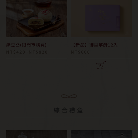
綠豆凸(限門市購買)
【新品】御皇芋酥12入
NT$420~NT$820
NT$600
綜合禮盒