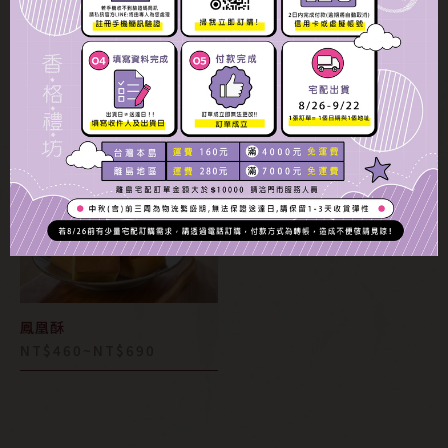
老婆餅
鳳梨酥
NT$240~NT$360
NT$200~NT$400
蛋黃酥禮盒
活動訊息
NT$NaN
冷藏
奶蛋素
規格
數量
鳳凰酥
NT$460~NT$690