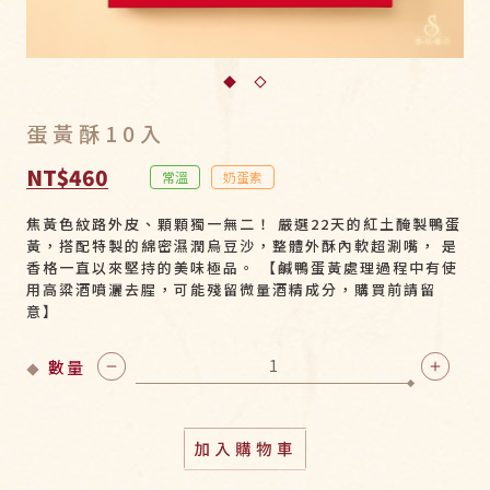
蛋黃酥10入
NT$460
常溫
奶蛋素
焦黃色紋路外皮、顆顆獨一無二！ 嚴選22天的紅土醃製鴨蛋
黃，搭配特製的綿密濕潤烏豆沙，整體外酥內軟超涮嘴， 是
香格一直以來堅持的美味極品。 【鹹鴨蛋黃處理過程中有使
用高粱酒噴灑去腥，可能殘留微量酒精成分，購買前請留
意】
數量