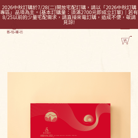
2026中秋訂購於7/28(二)開放宅配訂購，請以「2026中秋訂購
專區」品項為主。(基本訂購量：須滿2700元即成立訂單)｜若有
8/25以前的少量宅配需求，請直接來電訂購，造成不便，敬請
見諒!