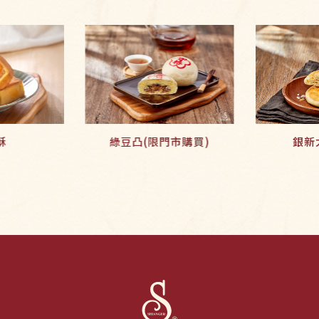
酥
綠豆凸(限門市購買)
銀新