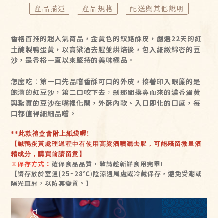
產品描述
產品規格
配送與其他說明
香格首推的超人氣商品，金黃色的紋路酥皮，嚴選22天的紅
土醃製鴨蛋黃，以高粱酒去腥並烘焙後，包入細緻綿密的豆
沙，是香格一直以來堅持的美味極品。
怎麼吃：第一口先品嚐香酥可口的外皮，接著印入眼簾的是
飽滿的紅豆沙，第二口咬下去，剎那間撲鼻而來的濃香蛋黃
與紮實的豆沙在嘴裡化開，外酥內軟、入口即化的口感，每
口都值得細細品嚐。
**此款禮盒會附上紙袋喔!
【鹹鴨蛋黃處理過程中有使用高粱酒噴灑去腥，可能殘留微量酒
精成分，購買前請留意】
※保存方式：
確保食品品質，敬請趁新鮮食用完畢!
【請存放於室溫(25~28℃)陰涼通風處或冷藏保存，避免受潮或
陽光直射，以防其變質。】