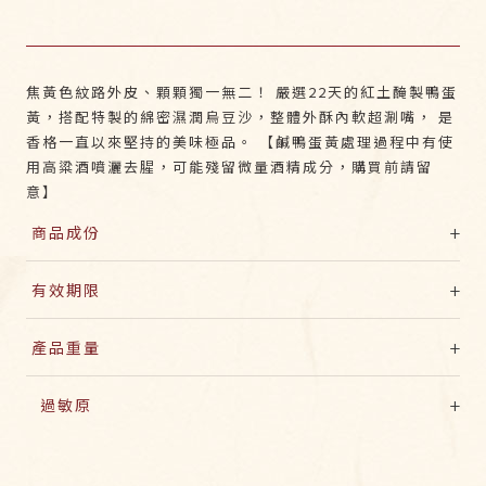
焦黃色紋路外皮、顆顆獨一無二！ 嚴選22天的紅土醃製鴨蛋
黃，搭配特製的綿密濕潤烏豆沙，整體外酥內軟超涮嘴， 是
香格一直以來堅持的美味極品。 【鹹鴨蛋黃處理過程中有使
用高粱酒噴灑去腥，可能殘留微量酒精成分，購買前請留
意】
+
商品成份
豆沙餡〔紅雲豆、紅花豆、黑雲豆、麥芽、精緻特砂、大豆
+
有效期限
沙拉油、蔗糖、甜味劑(D-山梨醇液70%)、碘鹽、高吸油安
定劑(椰子粉、小麥纖維、麥芽糊精、脂肪酸甘油酯)〕、麵
室溫保存7天
粉、植物性酥油、進口奶油、糖粉、鹹鴨蛋黃、雞蛋 【鹹鴨
+
產品重量
蛋黃處理過程中有使用高粱酒噴灑去腥，可能殘留微量酒精
成分，購買前請留意】
單顆65公克±5
+
過敏原
本產品含有麩質之穀物、蛋、大豆、牛奶及其製品。