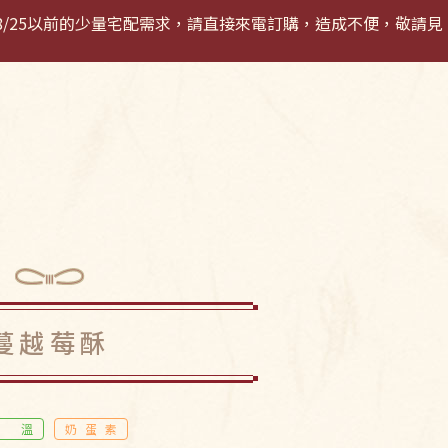
若有8/25以前的少量宅配需求，請直接來電訂購，造成不便，敬請見
登入 / 註冊
購
蔓越莓酥
常溫
奶蛋素