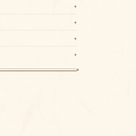
+
性酥油、雞蛋、糖粉、蜂蜜、鳳梨冬瓜
+
糖、鳳梨、奶油、偏亞硫酸氫鈉、檸檬
果乾(含蘭姆酒)、胚芽、鹽
側標示日期為主)
+
+
、蛋、大豆、牛奶及其製品。