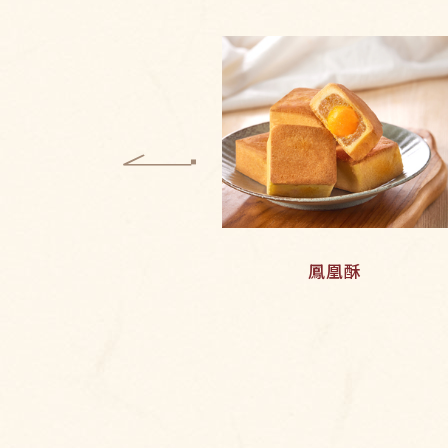
10入
鳳凰酥