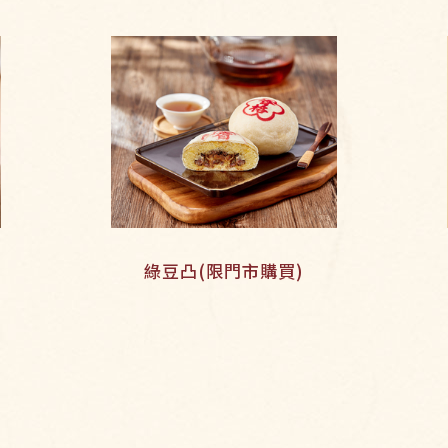
綠豆凸(限門市購買)