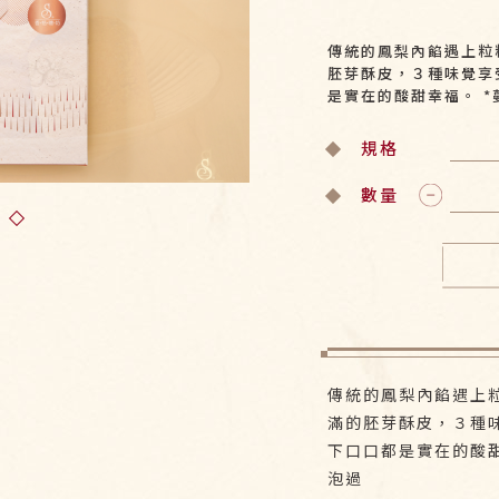
傳統的鳳梨內餡遇上粒
胚芽酥皮，３種味覺享
是實在的酸甜幸福。 
規格
數量
傳統的鳳梨內餡遇上
滿的胚芽酥皮，３種
下口口都是實在的酸甜
泡過