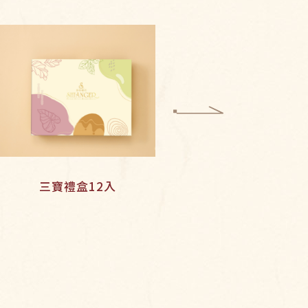
三寶禮盒12入
銀新太