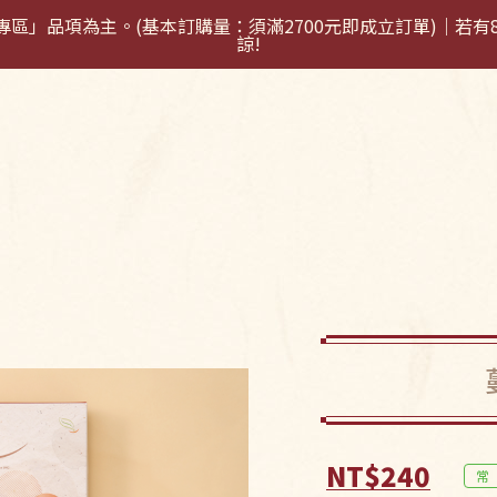
秋訂購專區」品項為主。(基本訂購量：須滿2700元即成立訂單)｜
諒!
消息
產品訂購
常見問題
聯絡我們