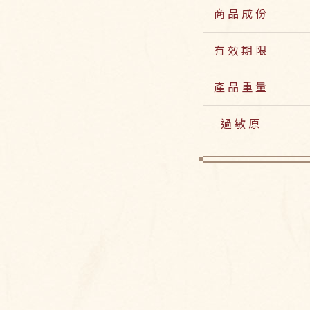
商品成份
麵粉、進口奶油、植物
有效期限
醬(冬瓜、麥芽糖、砂
酸、鳳梨香料)、蔓越莓
室溫保存25天(請依盒
產品重量
40公克
過敏原
本產品含有麩質之穀物