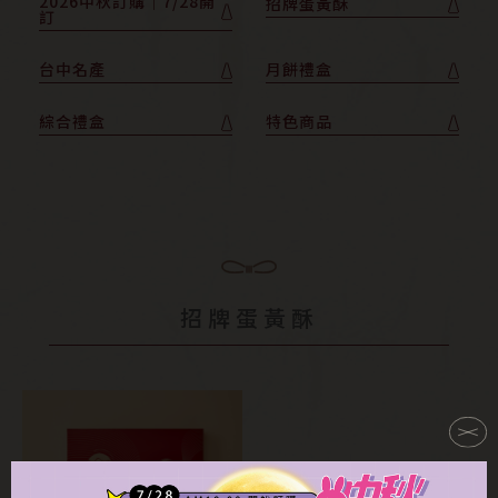
2026中秋訂購｜7/28開
招牌蛋黃酥
訂
台中名產
月餅禮盒
綜合禮盒
特色商品
招牌蛋黃酥