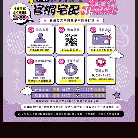
蛋黃酥15入
NT$690
蛋黃酥禮盒
活動訊息
NT$NaN
冷藏
奶蛋素
規格
數量