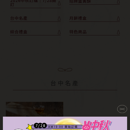
2026中秋訂購｜7/28開
招牌蛋黃酥
訂
台中名產
月餅禮盒
綜合禮盒
特色商品
台中名產