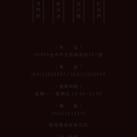
常見問題
最新消息
產品訂購
關於我們
地址
40456台中市北區梅亭街557號
電話
(04)22056607／(04)22056608
營業時間
星期⼀ ~ 星期日 09:00~21:00
傳真
(04)22033272
香格禮坊有限公司
統一編號