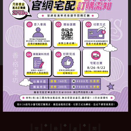
銀新太陽餅8入
NT$240
蛋黃酥禮盒
活動訊息
NT$NaN
冷藏
奶蛋素
規格
數量