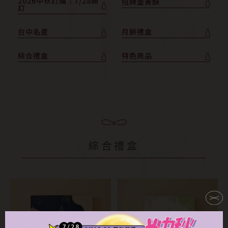
2026中秋訂購｜7/28開
招牌蛋黃酥
訂
台中名產
月餅禮盒
綜合禮盒
特色商品
綜合禮盒