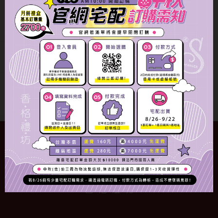
三寶禮盒15入
三寶禮盒12入
NT$690
NT$552
蛋黃酥禮盒
活動訊息
NT$NaN
冷藏
奶蛋素
規格
數量